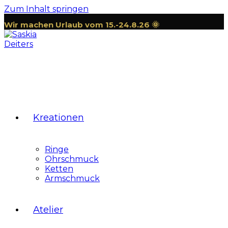
Zum Inhalt springen
Wir machen Urlaub vom 15.-24.8.26 🌞
Kreationen
Ringe
Ohrschmuck
Ketten
Armschmuck
Atelier